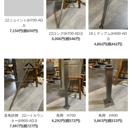
22ジョイント(H700-AD
J)
7,150円(税650円)
22ロング(H700-ADJ)
16ミディアム(H400-AD
6,006円(税546円)
J)
4,862円(税442円)
直角鉄脚 22ハイカウン
角脚 H700
角脚 H400
ター(H900-ADJ)
6,292円(税572円)
5,863円(税533円)
7,997円(税727円)