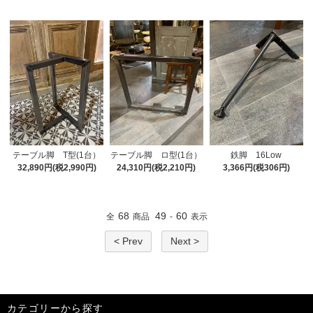
テーブル脚 T型(1台）
テーブル脚 ロ型(1台）
鉄脚 16Low
32,890円(税2,990円)
24,310円(税2,210円)
3,366円(税306円)
68
49
60
全
商品
-
表示
< Prev
Next >
カテゴリーから探す