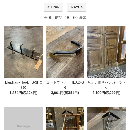
< Prev
Next >
68
49
60
全
商品
-
表示
Elephant-Hook FB-3HO
コートフック HEAD-B
ちょい置きハンガーラッ
OK
R
ク
1,364円(税124円)
3,861円(税351円)
3,190円(税290円)