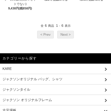
トでない)
9,438円(税858円)
6
1
6
全
商品
-
表示
< Prev
Next >
カテゴリーから探す
KARE
ジャクソンオリジナル バッグ、シャツ
ジャクソンタイル
ジャクソン オリジナルフレーム
古足場板