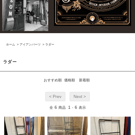
ホーム
>
アイアンパーツ
>
ラダー
ラダー
おすすめ順
価格順
新着順
< Prev
Next >
6
1
6
全
商品
-
表示