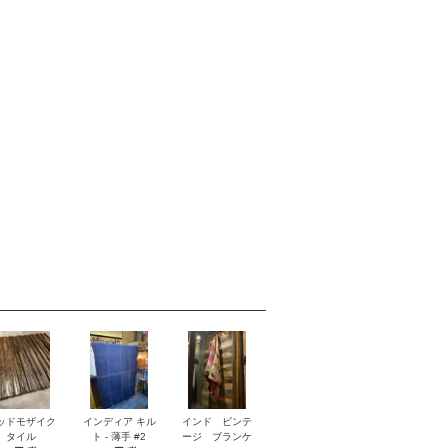
ッドモザイク
インディア キル
インド ビンテ
タイル
ト - 薄手 #2
ージ ブランケ