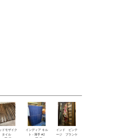
ッドモザイク
インディア キル
インド ビンテ
タイル
ト - 薄手 #2
ージ ブランケ