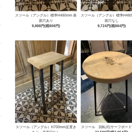
スツール（アングル）標準H480mm 座
スツール（アングル）標準H480
面穴あり
面穴なし
9,988円(税908円)
9,724円(税884円)
スツール（アングル）H700mm足置き
スツール 回転式(サーフボード