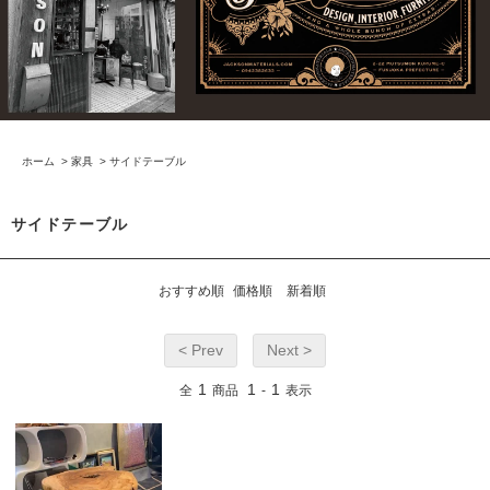
ホーム
>
家具
>
サイドテーブル
サイドテーブル
おすすめ順
価格順
新着順
< Prev
Next >
1
1
1
全
商品
-
表示