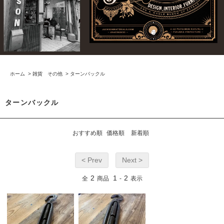
ホーム
>
雑貨 その他
>
ターンバックル
ターンバックル
おすすめ順
価格順
新着順
< Prev
Next >
2
1
2
全
商品
-
表示