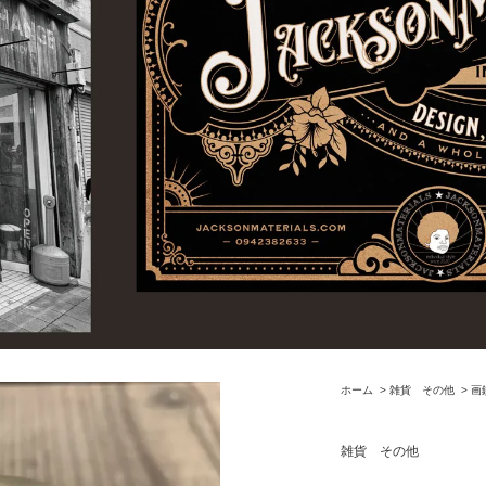
ホーム
>
雑貨 その他
>
画
雑貨 その他