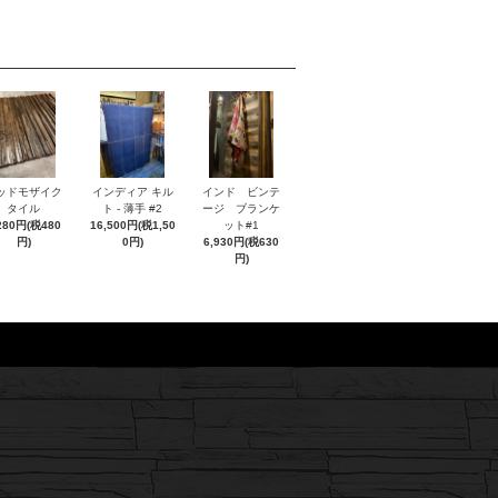
ッドモザイク
インディア キル
インド ビンテ
タイル
ト - 薄手 #2
ージ ブランケ
280円(税480
16,500円(税1,50
ット#1
円)
0円)
6,930円(税630
円)