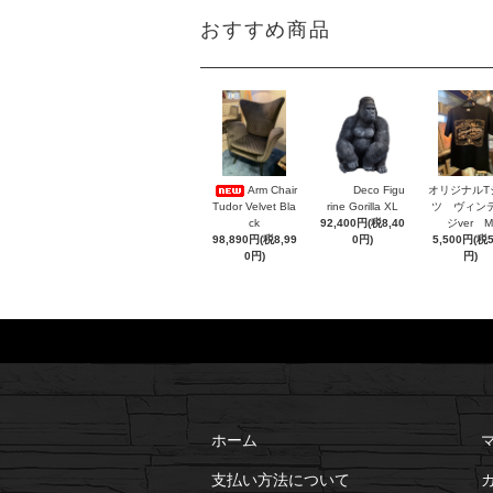
おすすめ商品
Arm Chair
Deco Figu
オリジナルT
Tudor Velvet Bla
rine Gorilla XL
ツ ヴィン
ck
92,400円(税8,40
ジver M
98,890円(税8,99
0円)
5,500円(税
0円)
円)
ホーム
支払い方法について