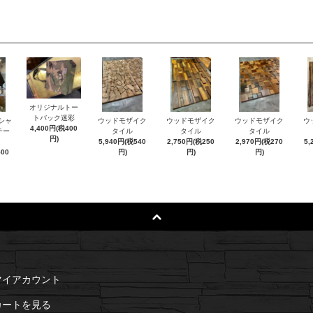
オリジナルトー
トバック迷彩
シャ
ウッドモザイク
ウッドモザイク
ウッドモザイク
ウ
4,400円(税400
テー
タイル
タイル
タイル
円)
5,940円(税540
2,750円(税250
2,970円(税270
5,
500
円)
円)
円)
マイアカウント
カートを見る