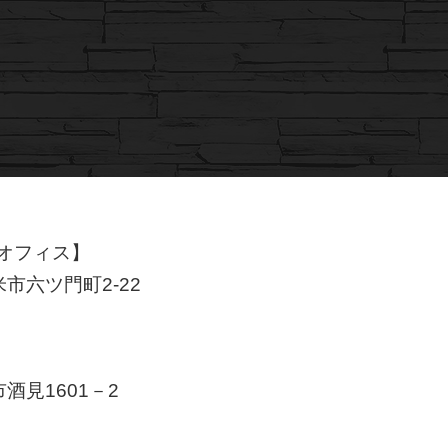
オフィス】
米市六ツ門町2-22
市酒見1601－2