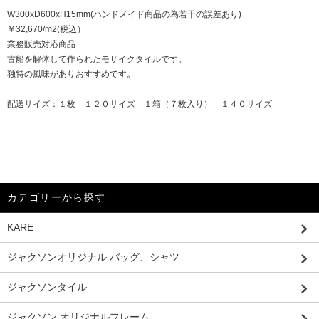
W300xD600xH15mm(ハンドメイド商品の為若干の誤差あり)
￥32,670/m2(税込）
業務販売対応商品
古船を解体して作られたモザイクタイルです。
独特の風味がありおすすめです。
配送サイズ：１枚 １２０サイズ １箱（７枚入り） １４０サイズ
カテゴリーから探す
KARE
ジャクソンオリジナル バッグ、シャツ
ジャクソンタイル
ジャクソン オリジナルフレーム