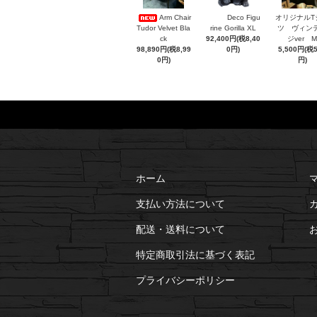
Arm Chair
Deco Figu
オリジナルT
Tudor Velvet Bla
rine Gorilla XL
ツ ヴィン
ck
92,400円(税8,40
ジver M
98,890円(税8,99
0円)
5,500円(税
0円)
円)
ホーム
支払い方法について
配送・送料について
特定商取引法に基づく表記
プライバシーポリシー