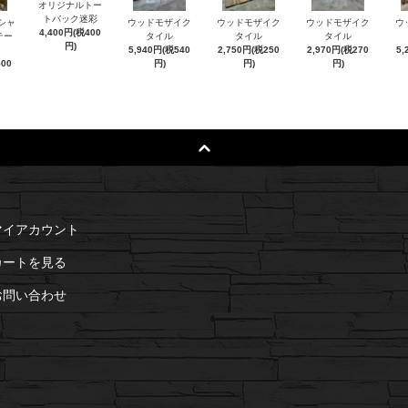
オリジナルトー
トバック迷彩
シャ
ウッドモザイク
ウッドモザイク
ウッドモザイク
ウ
4,400円(税400
テー
タイル
タイル
タイル
円)
5,940円(税540
2,750円(税250
2,970円(税270
5,
500
円)
円)
円)
マイアカウント
カートを見る
お問い合わせ