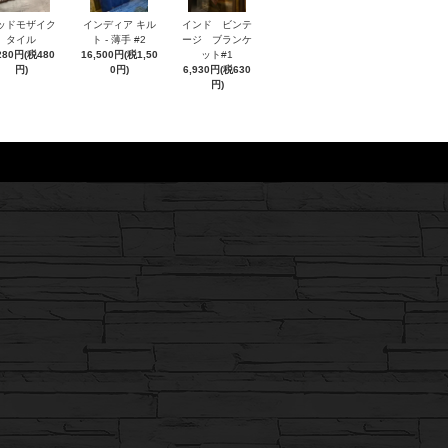
ッドモザイク
インディア キル
インド ビンテ
タイル
ト - 薄手 #2
ージ ブランケ
280円(税480
16,500円(税1,50
ット#1
円)
0円)
6,930円(税630
円)