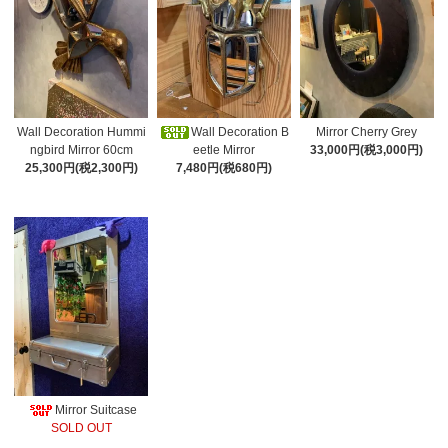
Wall Decoration Hummi
Wall Decoration B
Mirror Cherry Grey
ngbird Mirror 60cm
eetle Mirror
33,000円(税3,000円)
25,300円(税2,300円)
7,480円(税680円)
Mirror Suitcase
SOLD OUT