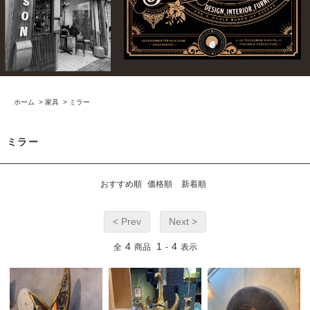
ホーム
>
家具
>
ミラー
ミラー
おすすめ順
価格順
新着順
< Prev
Next >
4
1
4
全
商品
-
表示