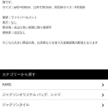
徴です。
サイズ：φ42×H36cm、口内寸30.5cm、対応鉢サイズ：8号長鉢
素材：ファイバーセメント
底穴：なし
寒冷地：水はけ良い状態に限り使用可
個体差：ほぼなし
※こちら大きい商品の為、お見積もりを送り入金確認後の配送となります
カテゴリーから探す
KARE
ジャクソンオリジナル バッグ、シャツ
ジャクソンタイル