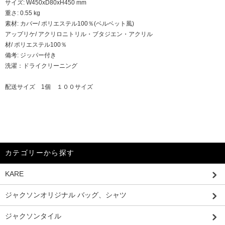
サイズ: W450xD80xH450 mm
重さ: 0.55 kg
素材: カバー/ ポリエステル100％(ベルベット風)
アップリケ/ アクリロニトリル・ブタジエン・アクリル
材/ ポリエステル100％
備考: ジッパー付き
洗濯：ドライクリーニング
配送サイズ 1個 １００サイズ
カテゴリーから探す
KARE
ジャクソンオリジナル バッグ、シャツ
ジャクソンタイル